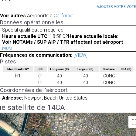
AJOUTER VOTRE VOT
Voir autres
Aéroports à
California
Données opérationnelles
Special qualification required
Heure actuelle UTC:
18:58:02
Heure actuelle locale:
Voir NOTAMs / SUP AIP / TFR affectant cet aéroport
[VIEW]
Fréquences de communication:
[VIEW]
Pistes:
Identifiant RWY
QFU
Longueur
(ft)
Largeur
(ft)
Surface
LDA
(ft)
H1
0°
40
40
CONC
0°
40
40
CONC
Coordonnées de l'aéroport
Adresse:
Newport Beach United States
e satellite de 14CA