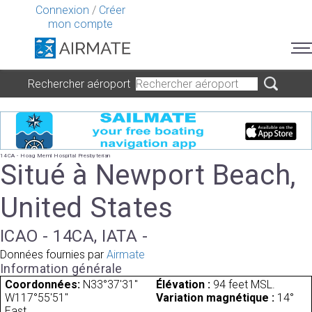
Connexion
/
Créer
mon compte
Rechercher aéroport
14CA - Hoag Meml Hospital Presbyterian
Situé à Newport Beach,
United States
ICAO - 14CA, IATA -
Données fournies par
Airmate
Information générale
Coordonnées:
N33°37'31"
Élévation :
94 feet MSL.
W117°55'51"
Variation magnétique :
14°
East