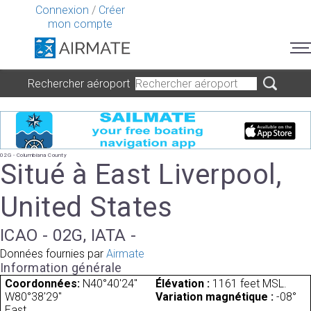
Connexion
/
Créer
mon compte
Rechercher aéroport
02G - Columbiana County
Situé à East Liverpool,
United States
ICAO - 02G, IATA -
Données fournies par
Airmate
Information générale
Coordonnées:
N40°40'24"
Élévation :
1161 feet MSL.
W80°38'29"
Variation magnétique :
-08°
East