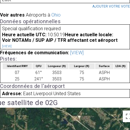
AJOUTER VOTRE VOT
Voir autres
Aéroports à
Ohio
Données opérationnelles
Special qualification required
Heure actuelle UTC:
10:50:19
Heure actuelle locale:
Voir NOTAMs / SUP AIP / TFR affectant cet aéroport
[VIEW]
Fréquences de communication:
[VIEW]
Pistes:
Identifiant RWY
QFU
Longueur
(ft)
Largeur
(ft)
Surface
LDA
(ft)
07
61°
3503
75
ASPH
25
241°
3503
75
ASPH
Coordonnées de l'aéroport
Adresse:
East Liverpool United States
e satellite de 02G