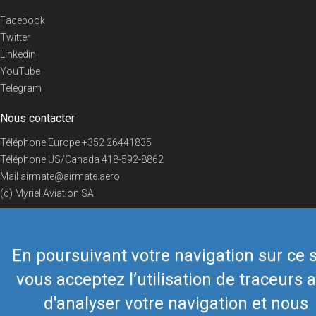
Facebook
Twitter
Linkedin
YouTube
Telegram
Nous contacter
Téléphone Europe
+352 26441835
Téléphone US/Canada
418-592-8862
Mail
airmate@airmate.aero
(c) Myriel Aviation SA
En poursuivant votre navigation sur ce s
© 2019 Airmate -
Conditions d'utilisation
-
Vie privée
Back to top
vous acceptez l’utilisation de traceurs a
d'analyser votre navigation et nous