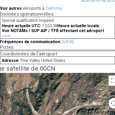
AJOUTER VOTRE VOT
Voir autres
Aéroports à
California
Données opérationnelles
Special qualification required
Heure actuelle UTC:
13:03:38
Heure actuelle locale:
Voir NOTAMs / SUP AIP / TFR affectant cet aéroport
[VIEW]
Fréquences de communication:
[VIEW]
Pistes:
Coordonnées de l'aéroport
Adresse:
Pine Valley United States
e satellite de 00CN