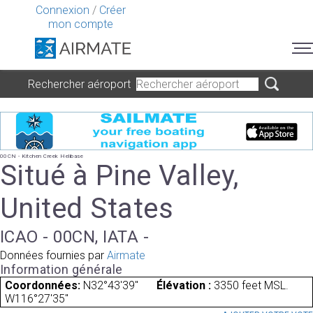
Connexion
/
Créer
mon compte
Rechercher aéroport
00CN - Kitchen Creek Helibase
Situé à Pine Valley,
United States
ICAO - 00CN, IATA -
Données fournies par
Airmate
Information générale
Coordonnées:
N32°43'39"
Élévation :
3350 feet MSL.
W116°27'35"