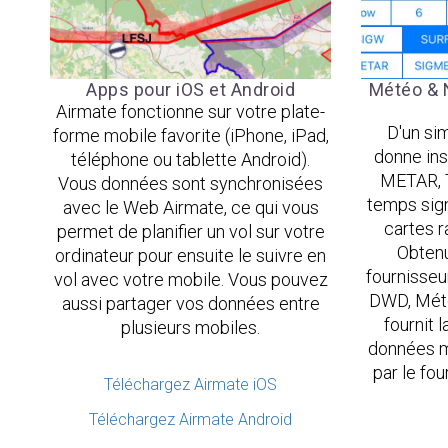
Apps pour iOS et Android
Météo & 
Airmate fonctionne sur votre plate-
D'un sim
forme mobile favorite (iPhone, iPad,
donne in
téléphone ou tablette Android).
METAR, T
Vous données sont synchronisées
temps signi
avec le Web Airmate, ce qui vous
cartes r
permet de planifier un vol sur votre
Obtenu
ordinateur pour ensuite le suivre en
fournisse
vol avec votre mobile. Vous pouvez
DWD, Mété
aussi partager vos données entre
fournit 
plusieurs mobiles.
données mé
par le fo
Téléchargez Airmate iOS
Téléchargez Airmate Android