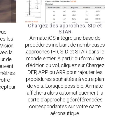
Chargez des approches, SID et
STAR
vue
Airmate iOS intègre une base de
es les
procédures incluant de nombreuses
 Vision
approches IFR, SID et STAR dans le
vec la
monde entier. A partir du formulaire
our de
d'édition du vol, cliquez sur Chargez
euvent
DEP, APP ou ARR pour rajouter les
omètres
procédures souhaitées à votre plan
votre
de vols. Lorsque possible, Airmate
cepteur
affichera alors automatiquement la
carte d'approche géoréférencées
correspondantes sur votre carte
aéronautique.