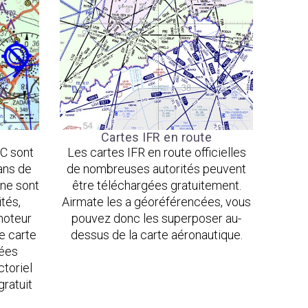
Cartes IFR en route
C sont
Les cartes IFR en route officielles
ans de
de nombreuses autorités peuvent
 ne sont
être téléchargées gratuitement.
ités,
Airmate les a géoréférencées, vous
moteur
pouvez donc les superposer au-
e carte
dessus de la carte aéronautique.
nées
toriel
gratuit