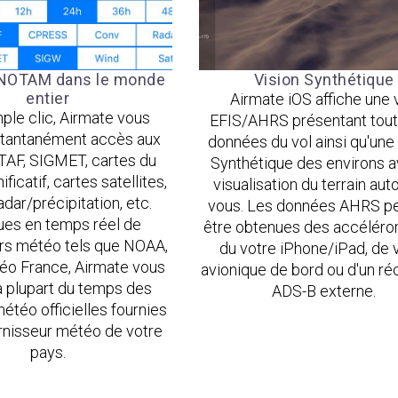
NOTAM dans le monde
Vision Synthétique
entier
Airmate iOS affiche une 
ple clic, Airmate vous
EFIS/AHRS présentant tout
stantanément accès aux
données du vol ainsi qu'une
AF, SIGMET, cartes du
Synthétique des environs a
ficatif, cartes satellites,
visualisation du terrain aut
adar/précipitation, etc.
vous. Les données AHRS p
es en temps réel de
être obtenues des accélér
urs météo tels que NOAA,
du votre iPhone/iPad, de 
o France, Airmate vous
avionique de bord ou d'un ré
la plupart du temps des
ADS-B externe.
téo officielles fournies
urnisseur météo de votre
pays.