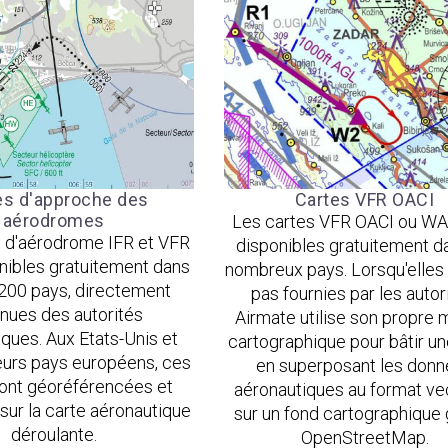
es d'approche des
Cartes VFR OACI
aérodromes
Les cartes VFR OACI ou WA
 d'aérodrome IFR et VFR
disponibles gratuitement d
nibles gratuitement dans
nombreux pays. Lorsqu'elles
 200 pays, directement
pas fournies par les autor
nues des autorités
Airmate utilise son propre 
ques. Aux Etats-Unis et
cartographique pour bâtir un
eurs pays européens, ces
en superposant les don
sont géoréférencées et
aéronautiques au format vec
 sur la carte aéronautique
sur un fond cartographique 
déroulante.
OpenStreetMap.