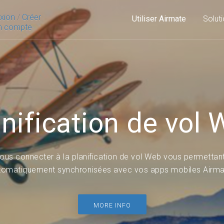
xion
/
Créer
Utiliser Airmate
Solut
 compte
Airmate
cation et suivi de v
e est une solution intégrée destinée à vous aider lors de la 
entier.
Airmate est disponible sur iOS, Androi