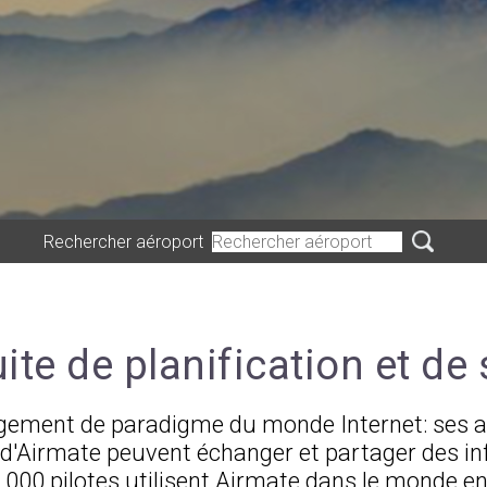
MORE INFO
Rechercher aéroport
ite de planification et de 
gement de paradigme du monde Internet: ses a
urs d'Airmate peuvent échanger et partager des
.000 pilotes utilisent Airmate dans le monde ent