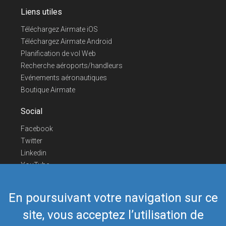
Liens utiles
Téléchargez Airmate iOS
Téléchargez Airmate Android
Planification de vol Web
Recherche aéroports/handleurs
Evénements aéronautiques
Boutique Airmate
Social
Facebook
Twitter
Linkedin
YouTube
Telegram
En poursuivant votre navigation sur ce
Nous contacter
site, vous acceptez l’utilisation de
Téléphone Europe
+352 26441835