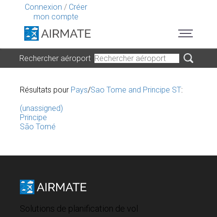
Connexion
/
Créer
mon compte
Rechercher aéroport
Résultats pour
Pays
/
Sao Tome and Principe ST
:
(unassigned)
Principe
São Tomé
Solutions de planification de vol