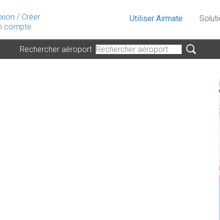
xion
/
Créer
Utiliser Airmate
Solut
 compte
Rechercher aéroport