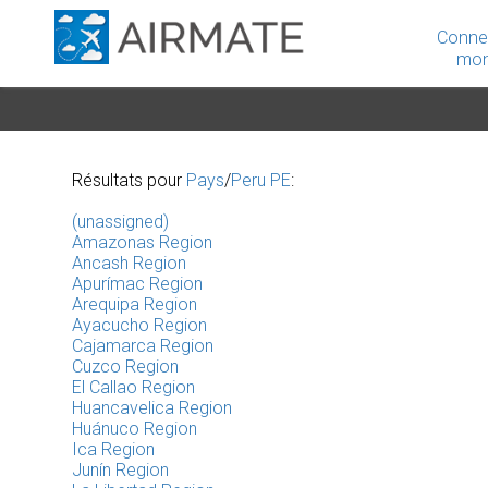
Conne
mon
Résultats pour
Pays
/
Peru PE
:
(unassigned)
Amazonas Region
Ancash Region
Apurímac Region
Arequipa Region
Ayacucho Region
Cajamarca Region
Cuzco Region
El Callao Region
Huancavelica Region
Huánuco Region
Ica Region
Junín Region