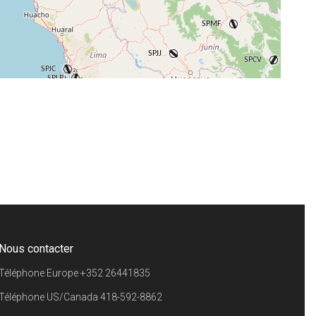
+
−
⇧
©
OpenStreetMap
contributors.
i
Nous contacter
Téléphone Europe
+352 26441835
Téléphone US/Canada
418-592-8862