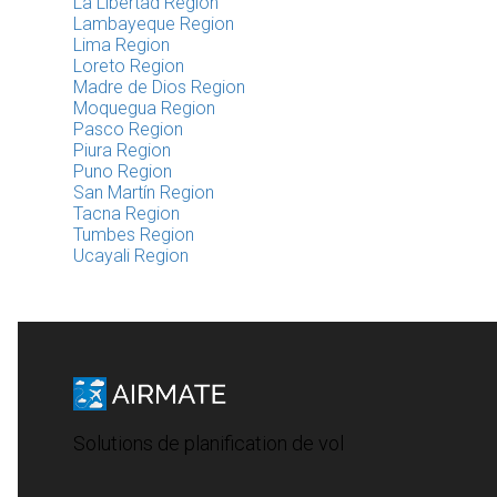
La Libertad Region
Lambayeque Region
Lima Region
Loreto Region
Madre de Dios Region
Moquegua Region
Pasco Region
Piura Region
Puno Region
San Martín Region
Tacna Region
Tumbes Region
Ucayali Region
Solutions de planification de vol