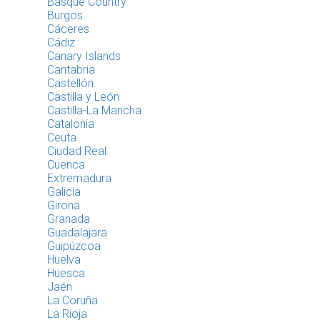
Basque Country
Burgos
Cáceres
Cádiz
Canary Islands
Cantabria
Castellón
Castilla y León
Castilla-La Mancha
Catalonia
Ceuta
Ciudad Real
Cuenca
Extremadura
Galicia
Girona
Granada
Guadalajara
Guipúzcoa
Huelva
Huesca
Jaén
La Coruña
La Rioja