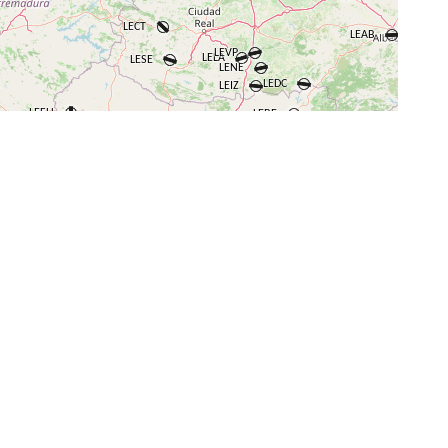
+
−
⇧
©
OpenStreetMap
contributors.
i