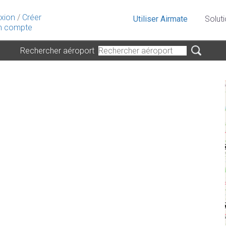
xion
/
Créer
Utiliser Airmate
Solut
 compte
Rechercher aéroport