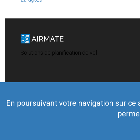
Solutions de planification de vol
En poursuivant votre navigation sur ce si
permet
© 2019 Airmate -
Conditions d'utilisation
-
Vie privée