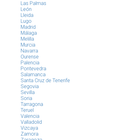
Las Palmas
León
Lleida
Lugo
Madrid
Málaga
Melilla
Murcia
Navarra
Ourense
Palencia
Pontevedra
Salamanca
Santa Cruz de Tenerife
Segovia
Sevilla
Soria
Tarragona
Teruel
Valencia
Valladolid
Vizcaya
Zamora
Zaragoza