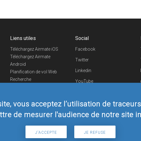
Liens utiles
Social
Téléchargez Airmate iOS
Facebook
Téléchargez Airmate
Twitter
Android
Linkedin
Planification de vol Web
Recherche
YouTube
aéroports/handleurs
Telegram
Evénements aéronautiques
te, vous acceptez l’utilisation de traceur
Boutique Airmate
tre de mesurer l'audience de notre site in
J'ACCEPTE
JE REFUSE