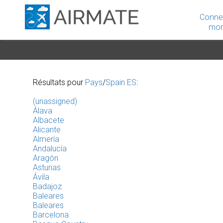
Conne
mon
Résultats pour
Pays
/
Spain ES
:
(unassigned)
Álava
Albacete
Alicante
Almería
Andalucía
Aragón
Asturias
Ávila
Badajoz
Baleares
Baleares
Barcelona