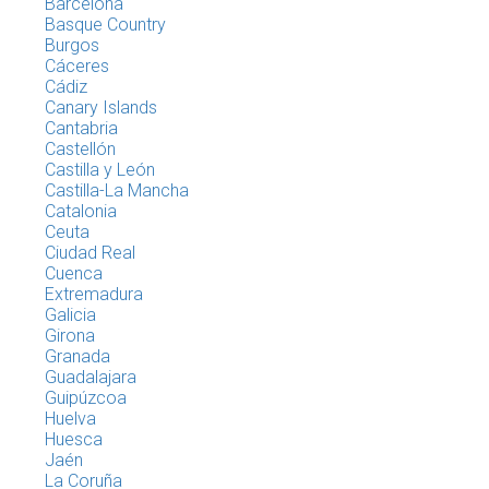
Barcelona
Basque Country
Burgos
Cáceres
Cádiz
Canary Islands
Cantabria
Castellón
Castilla y León
Castilla-La Mancha
Catalonia
Ceuta
Ciudad Real
Cuenca
Extremadura
Galicia
Girona
Granada
Guadalajara
Guipúzcoa
Huelva
Huesca
Jaén
La Coruña