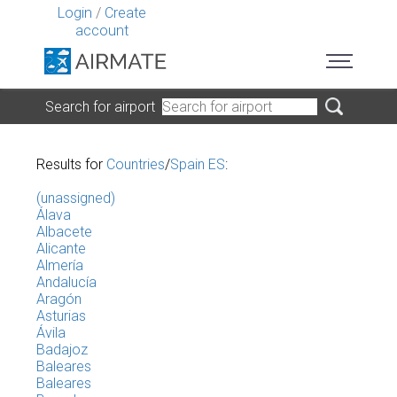
Login
/
Create
account
Search for airport
Results for
Countries
/
Spain ES
:
(unassigned)
Álava
Albacete
Alicante
Almería
Andalucía
Aragón
Asturias
Ávila
Badajoz
Baleares
Baleares