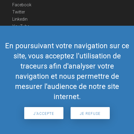
Facebook
Twitter
Linkedin
YouTube
Telegram
En poursuivant votre navigation sur ce
Nous contacter
site, vous acceptez l’utilisation de
Téléphone Europe
+352 26441835
Téléphone US/Canada
418-592-8862
traceurs afin d'analyser votre
Mail
airmate@airmate.aero
navigation et nous permettre de
(c) Myriel Aviation SA
mesurer l'audience de notre site
internet.
© 2019 Airmate -
Conditions d'utilisation
-
Vie
Back to top
privée
J'ACCEPTE
JE REFUSE