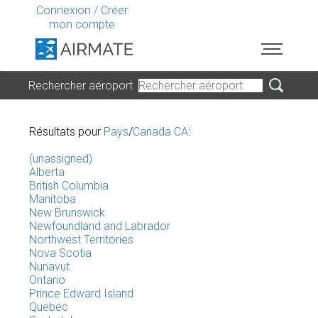
Connexion
/
Créer
mon compte
Rechercher aéroport
Résultats pour
Pays
/
Canada CA
:
(unassigned)
Alberta
British Columbia
Manitoba
New Brunswick
Newfoundland and Labrador
Northwest Territories
Nova Scotia
Nunavut
Ontario
Prince Edward Island
Quebec