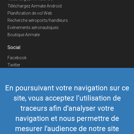
Téléchargez Airmate Android
Planification de vol Web
Recherche aéroports/handleurs
Evénements aéronautiques
Boutique Airmate
Social
Facebook
Twitter
Linkedin
YouTube
En poursuivant votre navigation sur ce
Telegram
site, vous acceptez l’utilisation de
Nous contacter
traceurs afin d'analyser votre
Téléphone Europe
+352 26441835
Téléphone US/Canada
navigation et nous permettre de
418-592-8862
Mail
airmate@airmate.aero
mesurer l'audience de notre site
(c) Myriel Aviation SA