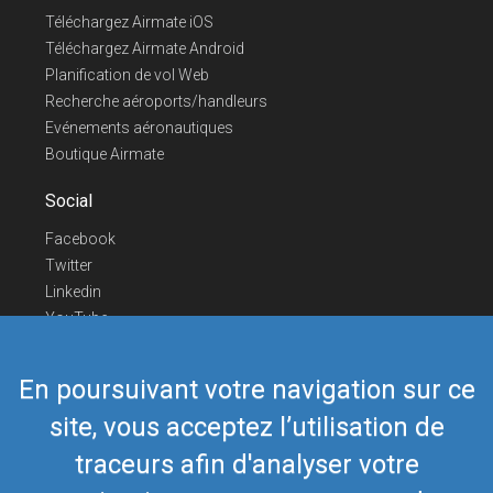
Téléchargez Airmate iOS
Téléchargez Airmate Android
Planification de vol Web
Recherche aéroports/handleurs
Evénements aéronautiques
Boutique Airmate
Social
Facebook
Twitter
Linkedin
YouTube
Telegram
En poursuivant votre navigation sur ce
Nous contacter
site, vous acceptez l’utilisation de
Téléphone Europe
+352 26441835
Téléphone US/Canada
418-592-8862
traceurs afin d'analyser votre
Mail
airmate@airmate.aero