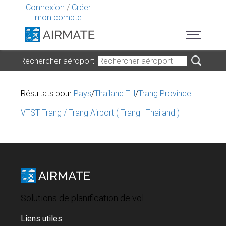
Connexion
/
Créer
mon compte
Rechercher aéroport
Résultats pour
Pays
/
Thailand TH
/
Trang Province
:
VTST Trang / Trang Airport ( Trang | Thailand )
Solutions de planification de vol
Liens utiles