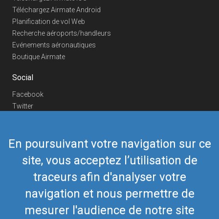
Téléchargez Airmate Android
Planification de vol Web
Recherche aéroports/handleurs
Evénements aéronautiques
Boutique Airmate
Social
Facebook
Twitter
Linkedin
YouTube
En poursuivant votre navigation sur ce
Telegram
site, vous acceptez l’utilisation de
Nous contacter
traceurs afin d'analyser votre
Téléphone Europe
+352 26441835
Téléphone US/Canada
navigation et nous permettre de
418-592-8862
Mail
airmate@airmate.aero
mesurer l'audience de notre site
(c) Myriel Aviation SA