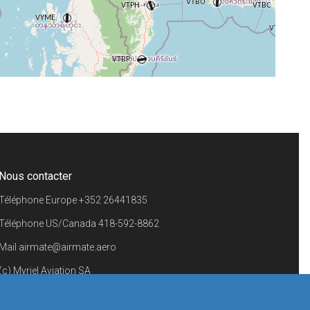
+
−
⇧
©
OpenStreetMap
contributors.
i
Nous contacter
Téléphone Europe
+352 26441835
Téléphone US/Canada
418-592-8862
Mail
airmate@airmate.aero
(c) Myriel Aviation SA