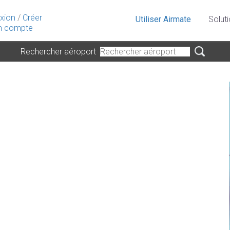
xion
/
Créer
Utiliser Airmate
Solut
 compte
Rechercher aéroport