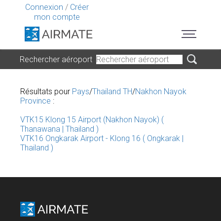
Connexion
/
Créer
mon compte
Rechercher aéroport
Résultats pour
Pays
/
Thailand TH
/
Nakhon Nayok
Province
:
VTK15 Klong 15 Airport (Nakhon Nayok) (
Thanawana | Thailand )
VTK16 Ongkarak Airport - Klong 16 ( Ongkarak |
Thailand )