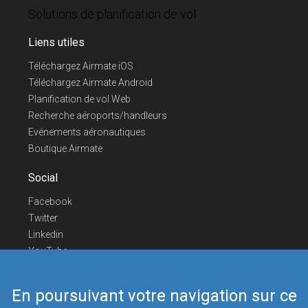
Solutions de planification de vol
Liens utiles
Téléchargez Airmate iOS
Téléchargez Airmate Android
Planification de vol Web
Recherche aéroports/handleurs
Evénements aéronautiques
Boutique Airmate
Social
Facebook
Twitter
Linkedin
YouTube
Telegram
En poursuivant votre navigation sur ce
Nous contacter