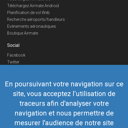
Téléchargez Airmate Android
Planification de vol Web
Recherche aéroports/handleurs
Evénements aéronautiques
Boutique Airmate
Social
Facebook
Twitter
Linkedin
YouTube
En poursuivant votre navigation sur ce
Telegram
site, vous acceptez l’utilisation de
Nous contacter
traceurs afin d'analyser votre
Téléphone Europe
+352 26441835
Téléphone US/Canada
navigation et nous permettre de
418-592-8862
Mail
airmate@airmate.aero
mesurer l'audience de notre site
(c) Myriel Aviation SA