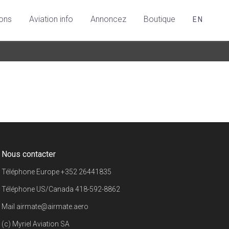
ions
Aviation info
Annoncez
Boutique
EN
Nous contacter
Téléphone Europe
+352 26441835
Téléphone US/Canada
418-592-8862
Mail
airmate@airmate.aero
(c) Myriel Aviation SA