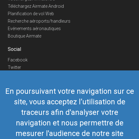
Téléchargez Airmate Android
Planification de vol Web
Recherche aéroports/handleurs
Evénements aéronautiques
Boutique Airmate
Social
Facebook
Twitter
Linkedin
YouTube
En poursuivant votre navigation sur ce
Telegram
site, vous acceptez l’utilisation de
Nous contacter
traceurs afin d'analyser votre
Téléphone Europe
+352 26441835
Téléphone US/Canada
navigation et nous permettre de
418-592-8862
Mail
airmate@airmate.aero
mesurer l'audience de notre site
(c) Myriel Aviation SA