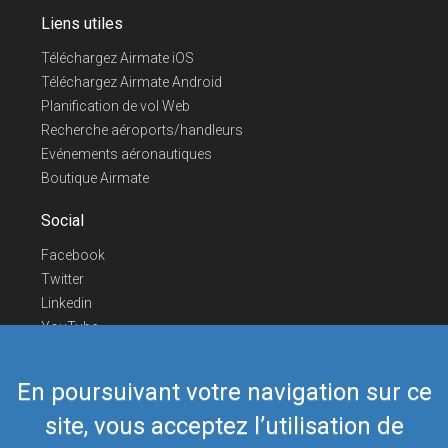
Liens utiles
Téléchargez Airmate iOS
Téléchargez Airmate Android
Planification de vol Web
Recherche aéroports/handleurs
Evénements aéronautiques
Boutique Airmate
Social
Facebook
Twitter
Linkedin
YouTube
Telegram
En poursuivant votre navigation sur ce
Nous contacter
site, vous acceptez l’utilisation de
Téléphone Europe
+352 26441835