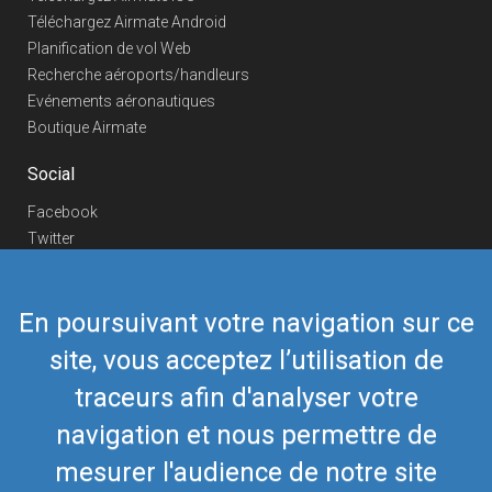
Téléchargez Airmate Android
Planification de vol Web
Recherche aéroports/handleurs
Evénements aéronautiques
Boutique Airmate
Social
Facebook
Twitter
Linkedin
YouTube
En poursuivant votre navigation sur ce
Telegram
site, vous acceptez l’utilisation de
Nous contacter
traceurs afin d'analyser votre
Téléphone Europe
+352 26441835
Téléphone US/Canada
navigation et nous permettre de
418-592-8862
Mail
airmate@airmate.aero
mesurer l'audience de notre site
(c) Myriel Aviation SA