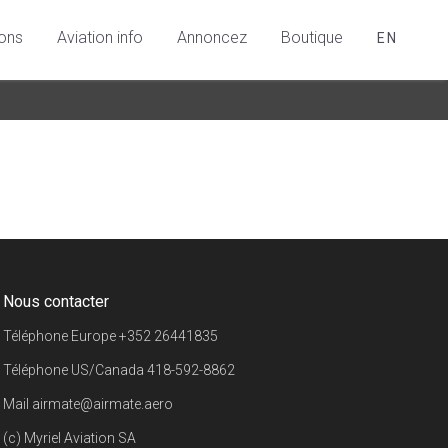
ions
Aviation info
Annoncez
Boutique
EN
Nous contacter
Téléphone Europe
+352 26441835
Téléphone US/Canada
418-592-8862
Mail
airmate@airmate.aero
(c) Myriel Aviation SA