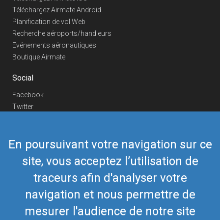
Téléchargez Airmate Android
Planification de vol Web
Recherche aéroports/handleurs
Evénements aéronautiques
Boutique Airmate
Social
Facebook
Twitter
Linkedin
YouTube
En poursuivant votre navigation sur ce
Telegram
site, vous acceptez l’utilisation de
Nous contacter
traceurs afin d'analyser votre
Téléphone Europe
+352 26441835
Téléphone US/Canada
navigation et nous permettre de
418-592-8862
Mail
airmate@airmate.aero
mesurer l'audience de notre site
(c) Myriel Aviation SA