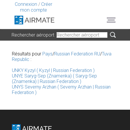
Connexion
/
Créer
mon compte
Rechercher aéroport
Résultats pour
Pays
/
Russian Federation RU
/
Tuva
Republic
:
UNKY Kyzyl ( Kyzyl | Russian Federation )
UNYE Saryg-Sep (Znamenka) ( Saryg-Sep
(Znamenka) | Russian Federation )
UNYS Severny Arzhan ( Severny Arzhan | Russian
Federation )