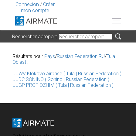
Connexion
/
Créer
mon compte
Rechercher aéroport
Résultats pour
Pays
/
Russian Federation RU
/
Tula
Oblast
:
UUWV Klokovo Airbase ( Tula | Russian Federation )
UUDC SONINO ( Sonino | Russian Federation )
UUGP PROFIDZHIM ( Tula | Russian Federation )