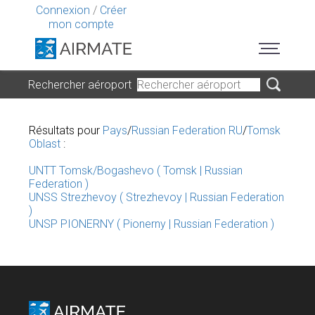
Connexion
/
Créer
mon compte
Rechercher aéroport
Résultats pour
Pays
/
Russian Federation RU
/
Tomsk
Oblast
:
UNTT Tomsk/Bogashevo ( Tomsk | Russian
Federation )
UNSS Strezhevoy ( Strezhevoy | Russian Federation
)
UNSP PIONERNY ( Pionerny | Russian Federation )