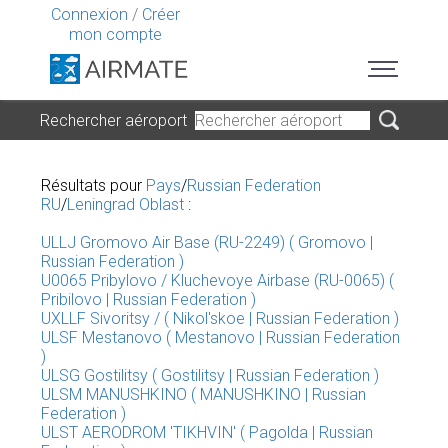
Connexion
/
Créer
mon compte
Rechercher aéroport
Résultats pour
Pays
/
Russian Federation
RU
/
Leningrad Oblast
:
ULLJ Gromovo Air Base (RU-2249) ( Gromovo |
Russian Federation )
U0065 Pribylovo / Kluchevoye Airbase (RU-0065) (
Pribilovo | Russian Federation )
UXLLF Sivoritsy / ( Nikol'skoe | Russian Federation )
ULSF Mestanovo ( Mestanovo | Russian Federation
)
ULSG Gostilitsy ( Gostilitsy | Russian Federation )
ULSM MANUSHKINO ( MANUSHKINO | Russian
Federation )
ULST AERODROM 'TIKHVIN' ( Pagolda | Russian