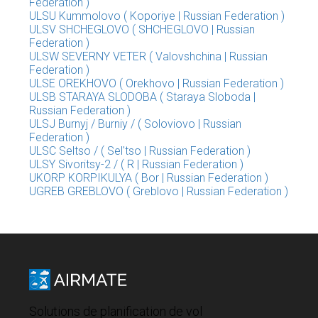
Federation )
ULSU Kummolovo ( Koporiye | Russian Federation )
ULSV SHCHEGLOVO ( SHCHEGLOVO | Russian
Federation )
ULSW SEVERNY VETER ( Valovshchina | Russian
Federation )
ULSE OREKHOVO ( Orekhovo | Russian Federation )
ULSB STARAYA SLODOBA ( Staraya Sloboda |
Russian Federation )
ULSJ Burnyj / Burniy / ( Soloviovo | Russian
Federation )
ULSC Seltso / ( Sel'tso | Russian Federation )
ULSY Sivoritsy-2 / ( R | Russian Federation )
UKORP KORPIKULYA ( Bor | Russian Federation )
UGREB GREBLOVO ( Greblovo | Russian Federation )
Solutions de planification de vol