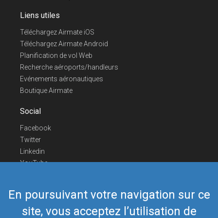
Liens utiles
Téléchargez Airmate iOS
Téléchargez Airmate Android
Planification de vol Web
Recherche aéroports/handleurs
Evénements aéronautiques
Boutique Airmate
Social
Facebook
Twitter
Linkedin
YouTube
Telegram
En poursuivant votre navigation sur ce
Nous contacter
site, vous acceptez l’utilisation de
Téléphone Europe
+352 26441835