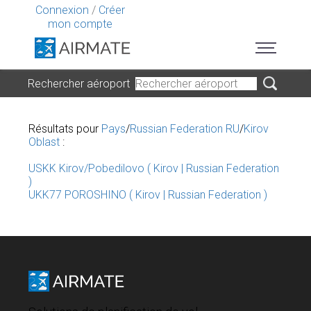
Connexion
/
Créer
mon compte
Rechercher aéroport
Résultats pour
Pays
/
Russian Federation RU
/
Kirov
Oblast
:
USKK Kirov/Pobedilovo ( Kirov | Russian Federation
)
UKK77 POROSHINO ( Kirov | Russian Federation )