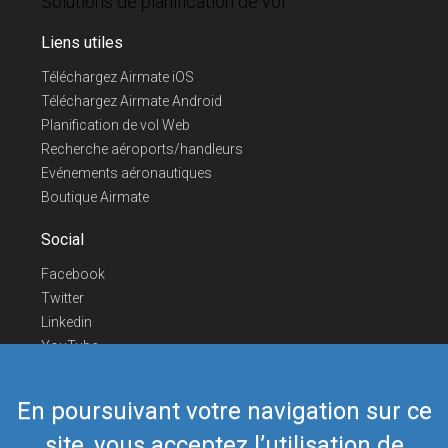
Solutions de planification de vol
Liens utiles
Téléchargez Airmate iOS
Téléchargez Airmate Android
Planification de vol Web
Recherche aéroports/handleurs
Evénements aéronautiques
Boutique Airmate
Social
Facebook
Twitter
Linkedin
YouTube
Telegram
En poursuivant votre navigation sur ce
Nous contacter
site, vous acceptez l’utilisation de
Téléphone Europe
+352 26441835