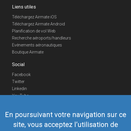
Liens utiles
Téléchargez Airmate iOS
Téléchargez Airmate Android
Planification de vol Web
Recherche aéroports/handleurs
Evénements aéronautiques
Boutique Airmate
Social
Facebook
Twitter
Linkedin
YouTube
Telegram
En poursuivant votre navigation sur ce
Nous contacter
site, vous acceptez l’utilisation de
Téléphone Europe
+352 26441835