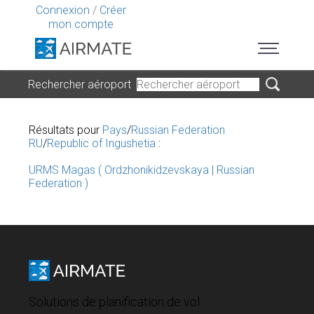
Connexion
/
Créer
mon compte
Rechercher aéroport
Résultats pour
Pays
/
Russian Federation
RU
/
Republic of Ingushetia
:
URMS Magas ( Ordzhonikidzevskaya | Russian
Federation )
Solutions de planification de vol