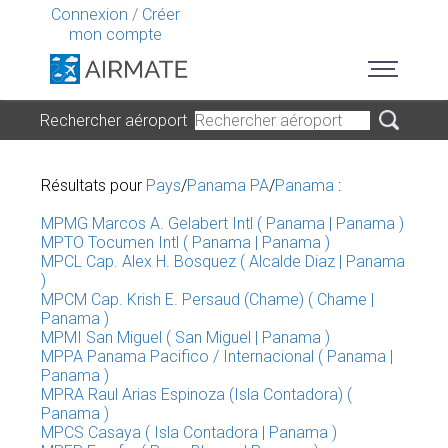
Connexion
/
Créer
mon compte
Rechercher aéroport
Résultats pour
Pays
/
Panama PA
/
Panama
:
MPMG Marcos A. Gelabert Intl ( Panama | Panama )
MPTO Tocumen Intl ( Panama | Panama )
MPCL Cap. Alex H. Bosquez ( Alcalde Diaz | Panama
)
MPCM Cap. Krish E. Persaud (Chame) ( Chame |
Panama )
MPMI San Miguel ( San Miguel | Panama )
MPPA Panama Pacifico / Internacional ( Panama |
Panama )
MPRA Raul Arias Espinoza (Isla Contadora) (
Panama )
MPCS Casaya ( Isla Contadora | Panama )