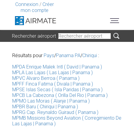
Connexion
/
Créer
mon compte
Rechercher aéroport
Résultats pour
Pays
/
Panama PA
/
Chiriqui
:
MPDA Enrique Malek Intl ( David | Panama )
MPLA Las Lajas ( Las Lajas | Panama )
MPVC Alvaro Berroa ( Panama )
MPFF Finca Fatima ( Divala | Panama )
MPSE Islas Secas ( Isla Paridas | Panama )
MPCB La Cabezona ( Orilla Del Rio | Panama )
MPMO Las Moras ( Alanje | Panama )
MPBR Baru ( Chiriqui | Panama )
MPRG Cap. Reynaldo Guiraud ( Panama )
MPMB Missions Beyond Aviation ( Corregimiento De
Las Lajas | Panama )