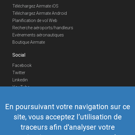
Téléchargez Airmate iOS
Téléchargez Airmate Android
Planification de vol Web
Recherche aéroports/handleurs
Evénements aéronautiques
Boutique Airmate
Social
Facebook
Twitter
Linkedin
YouTube
Telegram
En poursuivant votre navigation sur ce
Nous contacter
site, vous acceptez l’utilisation de
Téléphone Europe
+352 26441835
Téléphone US/Canada
418-592-8862
traceurs afin d'analyser votre
Mail
airmate@airmate.aero