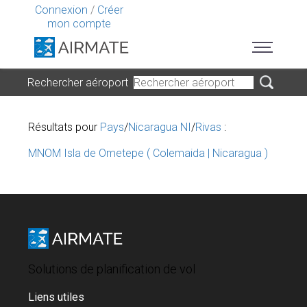
Connexion
/
Créer
mon compte
Rechercher aéroport
Résultats pour
Pays
/
Nicaragua NI
/
Rivas
:
MNOM Isla de Ometepe ( Colemaida | Nicaragua )
Solutions de planification de vol
Liens utiles