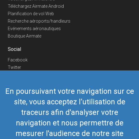
Téléchargez Airmate Android
Planification de vol Web
Recherche aéroports/handleurs
Evénements aéronautiques
Boutique Airmate
Social
Facebook
Twitter
Linkedin
YouTube
En poursuivant votre navigation sur ce
Telegram
site, vous acceptez l’utilisation de
Nous contacter
traceurs afin d'analyser votre
Téléphone Europe
+352 26441835
Téléphone US/Canada
navigation et nous permettre de
418-592-8862
Mail
airmate@airmate.aero
mesurer l'audience de notre site
(c) Myriel Aviation SA