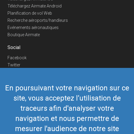
Téléchargez Airmate Android
Planification de vol Web
Recherche aéroports/handleurs
Evénements aéronautiques
Boutique Airmate
Social
Facebook
Twitter
Linkedin
YouTube
En poursuivant votre navigation sur ce
Telegram
site, vous acceptez l’utilisation de
Nous contacter
traceurs afin d'analyser votre
Téléphone Europe
+352 26441835
Téléphone US/Canada
navigation et nous permettre de
418-592-8862
Mail
airmate@airmate.aero
mesurer l'audience de notre site
(c) Myriel Aviation SA