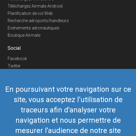
Téléchargez Airmate Android
Planification de vol Web
Recherche aéroports/handleurs
Evénements aéronautiques
Boutique Airmate
Social
Facebook
Twitter
Linkedin
YouTube
En poursuivant votre navigation sur ce
Telegram
site, vous acceptez l’utilisation de
Nous contacter
traceurs afin d'analyser votre
Téléphone Europe
+352 26441835
Téléphone US/Canada
navigation et nous permettre de
418-592-8862
Mail
airmate@airmate.aero
mesurer l'audience de notre site
(c) Myriel Aviation SA