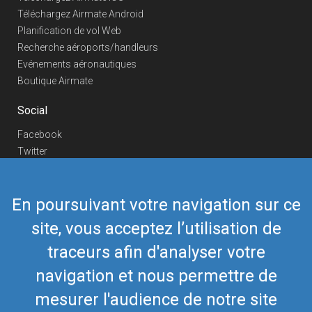
Téléchargez Airmate Android
Planification de vol Web
Recherche aéroports/handleurs
Evénements aéronautiques
Boutique Airmate
Social
Facebook
Twitter
Linkedin
YouTube
En poursuivant votre navigation sur ce
Telegram
site, vous acceptez l’utilisation de
Nous contacter
traceurs afin d'analyser votre
Téléphone Europe
+352 26441835
Téléphone US/Canada
navigation et nous permettre de
418-592-8862
Mail
airmate@airmate.aero
mesurer l'audience de notre site
(c) Myriel Aviation SA