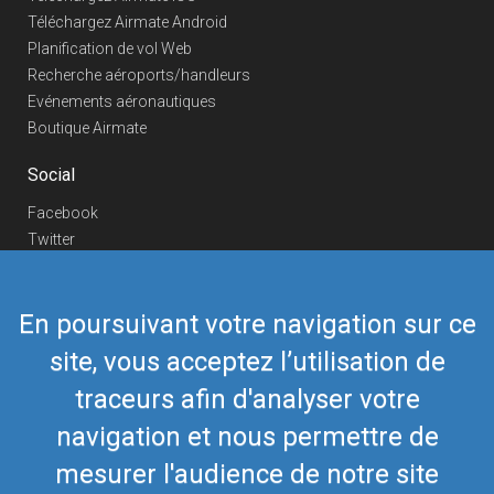
Téléchargez Airmate Android
Planification de vol Web
Recherche aéroports/handleurs
Evénements aéronautiques
Boutique Airmate
Social
Facebook
Twitter
Linkedin
YouTube
En poursuivant votre navigation sur ce
Telegram
site, vous acceptez l’utilisation de
Nous contacter
traceurs afin d'analyser votre
Téléphone Europe
+352 26441835
Téléphone US/Canada
navigation et nous permettre de
418-592-8862
Mail
airmate@airmate.aero
mesurer l'audience de notre site
(c) Myriel Aviation SA