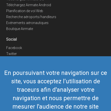
Téléchargez Airmate Android
Planification de vol Web
Recherche aéroports/handleurs
Evénements aéronautiques
Boutique Airmate
Social
Facebook
Twitter
Linkedin
YouTube
En poursuivant votre navigation sur ce
Telegram
site, vous acceptez l’utilisation de
Nous contacter
traceurs afin d'analyser votre
Téléphone Europe
+352 26441835
Téléphone US/Canada
navigation et nous permettre de
418-592-8862
Mail
airmate@airmate.aero
mesurer l'audience de notre site
(c) Myriel Aviation SA