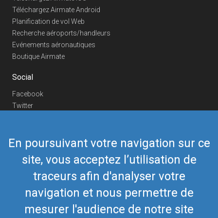
Téléchargez Airmate Android
Planification de vol Web
Recherche aéroports/handleurs
Evénements aéronautiques
Boutique Airmate
Social
Facebook
Twitter
Linkedin
YouTube
En poursuivant votre navigation sur ce
Telegram
site, vous acceptez l’utilisation de
Nous contacter
traceurs afin d'analyser votre
Téléphone Europe
+352 26441835
Téléphone US/Canada
navigation et nous permettre de
418-592-8862
Mail
airmate@airmate.aero
mesurer l'audience de notre site
(c) Myriel Aviation SA