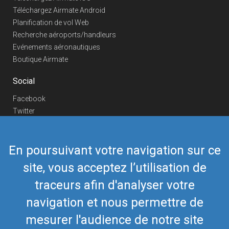
Téléchargez Airmate Android
Planification de vol Web
Recherche aéroports/handleurs
Evénements aéronautiques
Boutique Airmate
Social
Facebook
Twitter
Linkedin
YouTube
En poursuivant votre navigation sur ce
Telegram
site, vous acceptez l’utilisation de
Nous contacter
traceurs afin d'analyser votre
Téléphone Europe
+352 26441835
Téléphone US/Canada
navigation et nous permettre de
418-592-8862
Mail
airmate@airmate.aero
mesurer l'audience de notre site
(c) Myriel Aviation SA