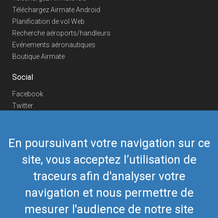
Téléchargez Airmate Android
Planification de vol Web
Recherche aéroports/handleurs
Evénements aéronautiques
Boutique Airmate
Social
Facebook
Twitter
Linkedin
YouTube
En poursuivant votre navigation sur ce
Telegram
site, vous acceptez l’utilisation de
Nous contacter
traceurs afin d'analyser votre
Téléphone Europe
+352 26441835
Téléphone US/Canada
navigation et nous permettre de
418-592-8862
Mail
airmate@airmate.aero
mesurer l'audience de notre site
(c) Myriel Aviation SA