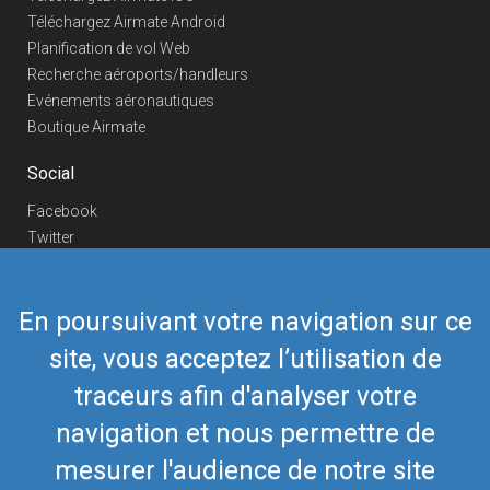
Téléchargez Airmate Android
Planification de vol Web
Recherche aéroports/handleurs
Evénements aéronautiques
Boutique Airmate
Social
Facebook
Twitter
Linkedin
YouTube
En poursuivant votre navigation sur ce
Telegram
site, vous acceptez l’utilisation de
Nous contacter
traceurs afin d'analyser votre
Téléphone Europe
+352 26441835
Téléphone US/Canada
navigation et nous permettre de
418-592-8862
Mail
airmate@airmate.aero
mesurer l'audience de notre site
(c) Myriel Aviation SA