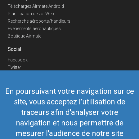
Téléchargez Airmate Android
Planification de vol Web
Recherche aéroports/handleurs
Evénements aéronautiques
Boutique Airmate
Social
Facebook
Twitter
Linkedin
YouTube
En poursuivant votre navigation sur ce
Telegram
site, vous acceptez l’utilisation de
Nous contacter
traceurs afin d'analyser votre
Téléphone Europe
+352 26441835
Téléphone US/Canada
navigation et nous permettre de
418-592-8862
Mail
airmate@airmate.aero
mesurer l'audience de notre site
(c) Myriel Aviation SA