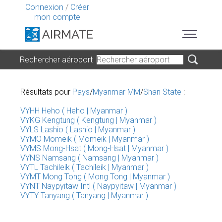
Connexion
/
Créer
mon compte
Rechercher aéroport
Résultats pour
Pays
/
Myanmar MM
/
Shan State
:
VYHH Heho ( Heho | Myanmar )
VYKG Kengtung ( Kengtung | Myanmar )
VYLS Lashio ( Lashio | Myanmar )
VYMO Momeik ( Momeik | Myanmar )
VYMS Mong-Hsat ( Mong-Hsat | Myanmar )
VYNS Namsang ( Namsang | Myanmar )
VYTL Tachileik ( Tachileik | Myanmar )
VYMT Mong Tong ( Mong Tong | Myanmar )
VYNT Naypyitaw Intl ( Naypyitaw | Myanmar )
VYTY Tanyang ( Tanyang | Myanmar )