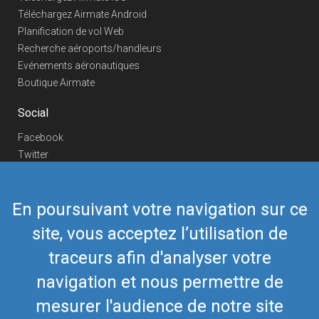
Téléchargez Airmate Android
Planification de vol Web
Recherche aéroports/handleurs
Evénements aéronautiques
Boutique Airmate
Social
Facebook
Twitter
Linkedin
YouTube
En poursuivant votre navigation sur ce
Telegram
site, vous acceptez l’utilisation de
Nous contacter
traceurs afin d'analyser votre
Téléphone Europe
+352 26441835
Téléphone US/Canada
navigation et nous permettre de
418-592-8862
Mail
airmate@airmate.aero
mesurer l'audience de notre site
(c) Myriel Aviation SA