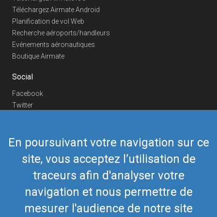
Téléchargez Airmate Android
Planification de vol Web
Recherche aéroports/handleurs
Evénements aéronautiques
Boutique Airmate
Social
Facebook
Twitter
Linkedin
YouTube
En poursuivant votre navigation sur ce
Telegram
site, vous acceptez l’utilisation de
Nous contacter
traceurs afin d'analyser votre
Téléphone Europe
+352 26441835
Téléphone US/Canada
navigation et nous permettre de
418-592-8862
Mail
airmate@airmate.aero
mesurer l'audience de notre site
(c) Myriel Aviation SA