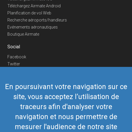
Téléchargez Airmate Android
Planification de vol Web
Recherche aéroports/handleurs
Evénements aéronautiques
Boutique Airmate
Social
Facebook
Twitter
Linkedin
YouTube
En poursuivant votre navigation sur ce
Telegram
site, vous acceptez l’utilisation de
Nous contacter
traceurs afin d'analyser votre
Téléphone Europe
+352 26441835
Téléphone US/Canada
navigation et nous permettre de
418-592-8862
Mail
airmate@airmate.aero
mesurer l'audience de notre site
(c) Myriel Aviation SA