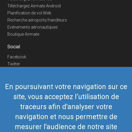
Téléchargez Airmate Android
Planification de vol Web
Recherche aéroports/handleurs
Evénements aéronautiques
Boutique Airmate
Social
Facebook
Twitter
Linkedin
YouTube
En poursuivant votre navigation sur ce
Telegram
site, vous acceptez l’utilisation de
Nous contacter
traceurs afin d'analyser votre
Téléphone Europe
+352 26441835
Téléphone US/Canada
navigation et nous permettre de
418-592-8862
Mail
airmate@airmate.aero
mesurer l'audience de notre site
(c) Myriel Aviation SA