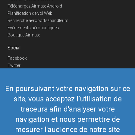
Téléchargez Airmate Android
Planification de vol Web
Recherche aéroports/handleurs
Evénements aéronautiques
Boutique Airmate
Social
Facebook
Twitter
Linkedin
YouTube
En poursuivant votre navigation sur ce
Telegram
site, vous acceptez l’utilisation de
Nous contacter
traceurs afin d'analyser votre
Téléphone Europe
+352 26441835
Téléphone US/Canada
navigation et nous permettre de
418-592-8862
Mail
airmate@airmate.aero
mesurer l'audience de notre site
(c) Myriel Aviation SA