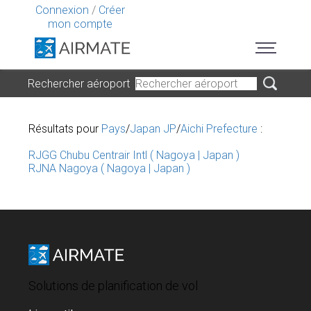
Connexion
/
Créer
mon compte
Rechercher aéroport
Résultats pour
Pays
/
Japan JP
/
Aichi Prefecture
:
RJGG Chubu Centrair Intl ( Nagoya | Japan )
RJNA Nagoya ( Nagoya | Japan )
Solutions de planification de vol