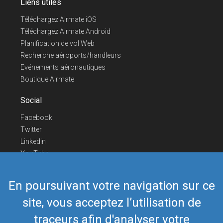
Liens utiles
Téléchargez Airmate iOS
Téléchargez Airmate Android
Planification de vol Web
Recherche aéroports/handleurs
Evénements aéronautiques
Boutique Airmate
Social
Facebook
Twitter
Linkedin
YouTube
Telegram
En poursuivant votre navigation sur ce
Nous contacter
site, vous acceptez l’utilisation de
Téléphone Europe
+352 26441835
Téléphone US/Canada
418-592-8862
traceurs afin d'analyser votre