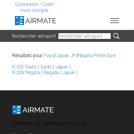
Connexion
/
Créer
mon compte
Rechercher aéroport
Résultats pour
Pays
/
Japan JP
/
Niigata Prefecture
:
RJSD Sado ( Sado | Japan )
RJSN Niigata ( Niigata | Japan )
Solutions de planification de vol