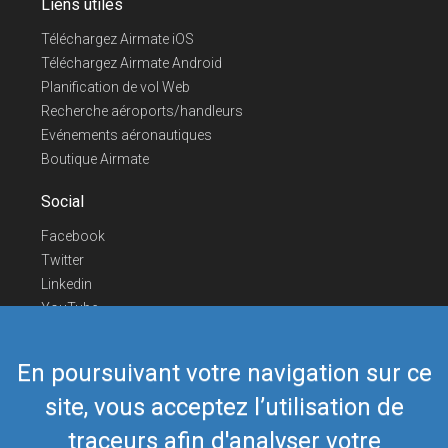
Liens utiles
Téléchargez Airmate iOS
Téléchargez Airmate Android
Planification de vol Web
Recherche aéroports/handleurs
Evénements aéronautiques
Boutique Airmate
Social
Facebook
Twitter
Linkedin
YouTube
Telegram
En poursuivant votre navigation sur ce
Nous contacter
site, vous acceptez l’utilisation de
Téléphone Europe
+352 26441835
Téléphone US/Canada
418-592-8862
traceurs afin d'analyser votre