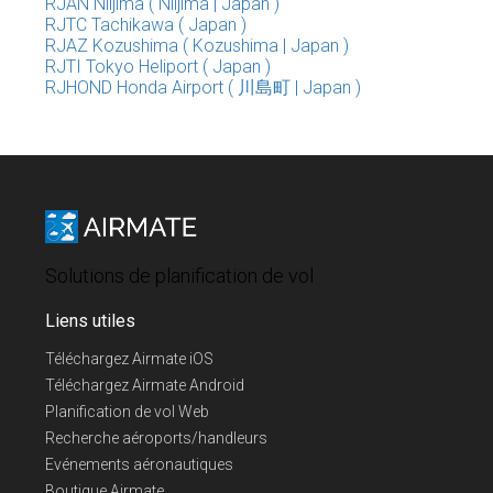
RJAN Niijima ( Niijima | Japan )
RJTC Tachikawa ( Japan )
RJAZ Kozushima ( Kozushima | Japan )
RJTI Tokyo Heliport ( Japan )
RJHOND Honda Airport ( 川島町 | Japan )
Solutions de planification de vol
Liens utiles
Téléchargez Airmate iOS
Téléchargez Airmate Android
Planification de vol Web
Recherche aéroports/handleurs
Evénements aéronautiques
Boutique Airmate