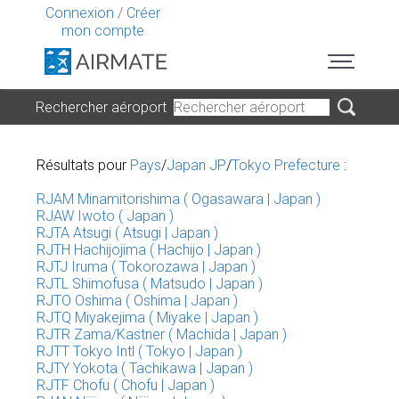
Connexion
/
Créer
mon compte
Rechercher aéroport
Résultats pour
Pays
/
Japan JP
/
Tokyo Prefecture
:
RJAM Minamitorishima ( Ogasawara | Japan )
RJAW Iwoto ( Japan )
RJTA Atsugi ( Atsugi | Japan )
RJTH Hachijojima ( Hachijo | Japan )
RJTJ Iruma ( Tokorozawa | Japan )
RJTL Shimofusa ( Matsudo | Japan )
RJTO Oshima ( Oshima | Japan )
RJTQ Miyakejima ( Miyake | Japan )
RJTR Zama/Kastner ( Machida | Japan )
RJTT Tokyo Intl ( Tokyo | Japan )
RJTY Yokota ( Tachikawa | Japan )
RJTF Chofu ( Chofu | Japan )