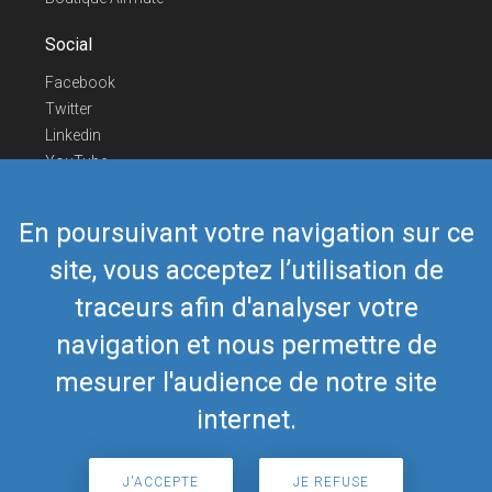
Social
Facebook
Twitter
Linkedin
YouTube
Telegram
En poursuivant votre navigation sur ce
Nous contacter
site, vous acceptez l’utilisation de
Téléphone Europe
+352 26441835
Téléphone US/Canada
418-592-8862
traceurs afin d'analyser votre
Mail
airmate@airmate.aero
navigation et nous permettre de
(c) Myriel Aviation SA
mesurer l'audience de notre site
internet.
© 2019 Airmate -
Conditions d'utilisation
-
Vie
Back to top
privée
J'ACCEPTE
JE REFUSE